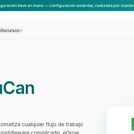
guración llave en mano — configuración estándar, realizada por nuestr
s
Recursos
uCan
atiza cualquier flujo de trabajo
sin middleware complicado. eGrow