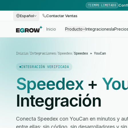
Confi
TIEMPO LIMITADO
Español
Contactar Ventas
Inicio
Producto
Integraciones
Ia
Precio
Inicio
/
Integraciones
/
Speedex
/
Speedex + YouCan
INTEGRACIÓN VERIFICADA
Speedex
+
Yo
Integración
Conecta Speedex con YouCan en minutos y autom
entre ellas: sin código, sin desarrolladores y 