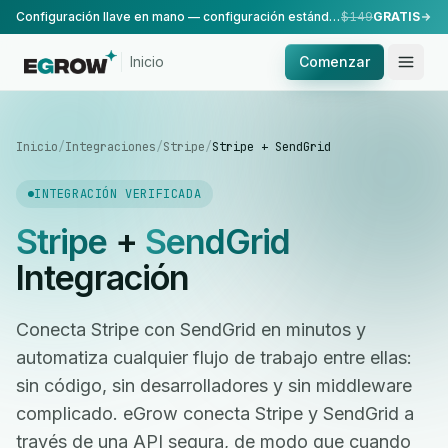
Configuración llave en mano — configuración estándar, realizada por nuestro equipo.
$149
GRATIS
Inicio
Comenzar
Inicio
/
Integraciones
/
Stripe
/
Stripe + SendGrid
INTEGRACIÓN VERIFICADA
Stripe
+
SendGrid
Integración
Conecta Stripe con SendGrid en minutos y
automatiza cualquier flujo de trabajo entre ellas:
sin código, sin desarrolladores y sin middleware
complicado. eGrow conecta Stripe y SendGrid a
través de una API segura, de modo que cuando