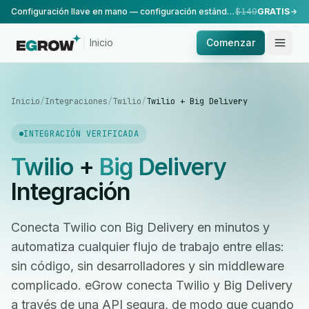
Configuración llave en mano — configuración estándar, realizada por nuestro equipo.
$149
GRATIS
Inicio
Comenzar
Inicio
/
Integraciones
/
Twilio
/
Twilio + Big Delivery
INTEGRACIÓN VERIFICADA
Twilio
+
Big Delivery
Integración
Conecta Twilio con Big Delivery en minutos y
automatiza cualquier flujo de trabajo entre ellas:
sin código, sin desarrolladores y sin middleware
complicado. eGrow conecta Twilio y Big Delivery
a través de una API segura, de modo que cuando