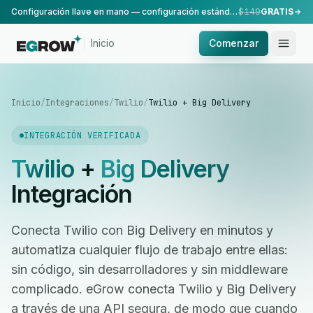
Configuración llave en mano — configuración estándar, realizada por nuestro equipo.
$149
GRATIS
Inicio
Comenzar
Inicio
/
Integraciones
/
Twilio
/
Twilio + Big Delivery
INTEGRACIÓN VERIFICADA
Twilio
+
Big Delivery
Integración
Conecta Twilio con Big Delivery en minutos y
automatiza cualquier flujo de trabajo entre ellas:
sin código, sin desarrolladores y sin middleware
complicado. eGrow conecta Twilio y Big Delivery
a través de una API segura, de modo que cuando