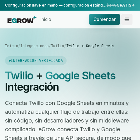
Configuración llave en mano — configuración estándar, realizada por nuestro equipo.
$149
GRATIS
Inicio
Comenzar
Inicio
/
Integraciones
/
Twilio
/
Twilio + Google Sheets
INTEGRACIÓN VERIFICADA
Twilio
+
Google Sheets
Integración
Conecta Twilio con Google Sheets en minutos y
automatiza cualquier flujo de trabajo entre ellas:
sin código, sin desarrolladores y sin middleware
complicado. eGrow conecta Twilio y Google
Sheets a través de una API segura, de modo que