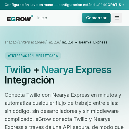
Configuración llave en mano — configuración estándar, realizada por nuestro equipo.
$149
GRATIS
Inicio
Comenzar
Inicio
/
Integraciones
/
Twilio
/
Twilio + Nearya Express
INTEGRACIÓN VERIFICADA
Twilio
+
Nearya Express
Integración
Conecta Twilio con Nearya Express en minutos y
automatiza cualquier flujo de trabajo entre ellas:
sin código, sin desarrolladores y sin middleware
complicado. eGrow conecta Twilio y Nearya
Express a través de una API segura, de modo que