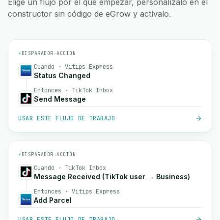
Elige un flujo por el que empezar, personalízalo en el
constructor sin código de eGrow y actívalo.
⚡
DISPARADOR
→
ACCIÓN
Cuando · Vitips Express
Status Changed
Entonces · TikTok Inbox
Send Message
USAR ESTE FLUJO DE TRABAJO
⚡
DISPARADOR
→
ACCIÓN
Cuando · TikTok Inbox
Message Received (TikTok user → Business)
Entonces · Vitips Express
Add Parcel
USAR ESTE FLUJO DE TRABAJO