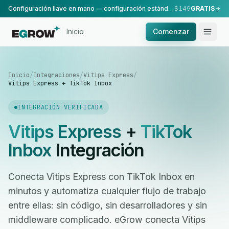
Configuración llave en mano — configuración estándar, realizada por nuestro equipo.
$149
GRATIS
Inicio
Comenzar
Inicio
/
Integraciones
/
Vitips Express
/
Vitips Express + TikTok Inbox
INTEGRACIÓN VERIFICADA
Vitips Express
+
TikTok
Inbox
Integración
Conecta Vitips Express con TikTok Inbox en
minutos y automatiza cualquier flujo de trabajo
entre ellas: sin código, sin desarrolladores y sin
middleware complicado. eGrow conecta Vitips