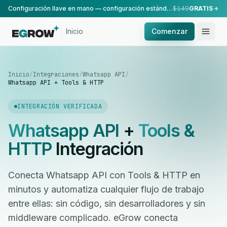
Configuración llave en mano — configuración estándar, realizada por nuestro equipo.
$149
GRATIS
Inicio
Comenzar
Inicio
/
Integraciones
/
Whatsapp API
/
Whatsapp API + Tools & HTTP
INTEGRACIÓN VERIFICADA
Whatsapp API
+
Tools &
HTTP
Integración
Conecta Whatsapp API con Tools & HTTP en
minutos y automatiza cualquier flujo de trabajo
entre ellas: sin código, sin desarrolladores y sin
middleware complicado. eGrow conecta