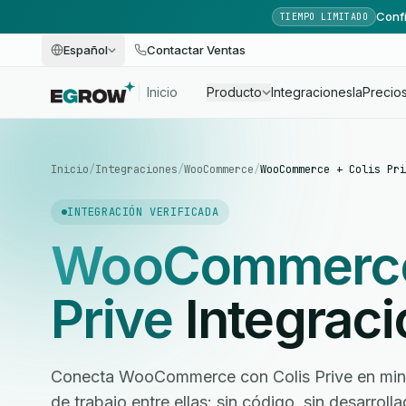
Confi
TIEMPO LIMITADO
Español
Contactar Ventas
Inicio
Producto
Integraciones
Ia
Precio
Inicio
/
Integraciones
/
WooCommerce
/
WooCommerce + Colis Pri
INTEGRACIÓN VERIFICADA
WooCommerc
Prive
Integraci
Conecta WooCommerce con Colis Prive en minut
de trabajo entre ellas: sin código, sin desarrol