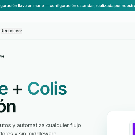
guración llave en mano — configuración estándar, realizada por nuestr
s
Recursos
ve
e
+
Colis
ón
os y automatiza cualquier flujo
ladores y sin middleware