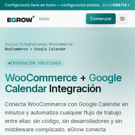
Configuración llave en mano — configuración estándar, realizada por nuestro equipo.
$149
GRATIS
Inicio
Comenzar
Inicio
/
Integraciones
/
WooCommerce
/
WooCommerce + Google Calendar
INTEGRACIÓN VERIFICADA
WooCommerce
+
Google
Calendar
Integración
Conecta WooCommerce con Google Calendar en
minutos y automatiza cualquier flujo de trabajo
entre ellas: sin código, sin desarrolladores y sin
middleware complicado. eGrow conecta