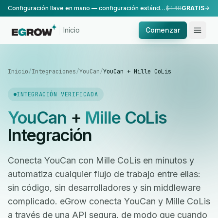
Configuración llave en mano — configuración estándar, realizada por nuestro equipo.
$149
GRATIS
Inicio
Comenzar
Inicio
/
Integraciones
/
YouCan
/
YouCan + Mille CoLis
INTEGRACIÓN VERIFICADA
YouCan
+
Mille CoLis
Integración
Conecta YouCan con Mille CoLis en minutos y
automatiza cualquier flujo de trabajo entre ellas:
sin código, sin desarrolladores y sin middleware
complicado. eGrow conecta YouCan y Mille CoLis
a través de una API segura, de modo que cuando