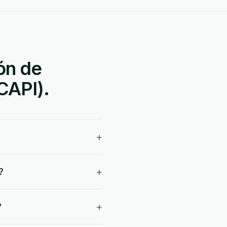
ón de
CAPI).
+
+
?
+
?