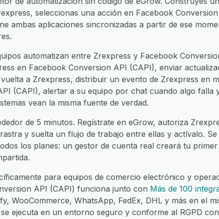
tor de automatización sin código de eGrow. Construyes un 
rexpress, seleccionas una acción en Facebook Conversion 
ambas aplicaciones sincronizadas a partir de ese moment
res.
uipos automatizan entre Zrexpress y Facebook Conversion
press en Facebook Conversion API (CAPI), enviar actualiz
uelta a Zrexpress, distribuir un evento de Zrexpress en mú
 (CAPI), alertar a su equipo por chat cuando algo falla y 
istemas vean la misma fuente de verdad.
ededor de 5 minutos. Regístrate en eGrow, autoriza Zrexpr
astra y suelta un flujo de trabajo entre ellas y actívalo. S
todos los planes: un gestor de cuenta real creará tu primer 
partida.
íficamente para equipos de comercio electrónico y operaci
version API (CAPI) funciona junto con
Más de 100 integra
fy, WooCommerce, WhatsApp, FedEx, DHL y más en el mism
 se ejecuta en un entorno seguro y conforme al RGPD con 