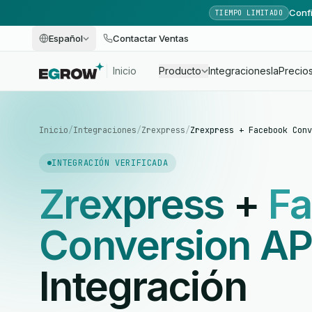
Confi
TIEMPO LIMITADO
Español
Contactar Ventas
Inicio
Producto
Integraciones
Ia
Precio
Inicio
/
Integraciones
/
Zrexpress
/
Zrexpress + Facebook Conv
INTEGRACIÓN VERIFICADA
Zrexpress
+
F
Conversion AP
Integración