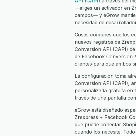
API (CAPI)
a través del mo
—eliges un activador en Z
campos— y eGrow mantiene 
necesidad de desarrollado
Cosas comunes que los eq
nuevos registros de Zrex
Conversion API (CAPI) de v
de Facebook Conversion API
clientes para que ambos s
La configuración toma alr
Conversion API (CAPI), arr
personalizada gratuita en 
través de una pantalla com
eGrow está diseñado espec
Zrexpress + Facebook Con
que puede conectar Shopi
cuando los necesite. Todo