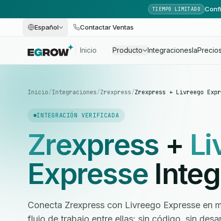
Confi
TIEMPO LIMITADO
Español
Contactar Ventas
Inicio
Producto
Integraciones
Ia
Precio
Inicio
/
Integraciones
/
Zrexpress
/
Zrexpress + Livreego Expr
INTEGRACIÓN VERIFICADA
Zrexpress
+
Li
Expresse
Integ
Conecta Zrexpress con Livreego Expresse en m
flujo de trabajo entre ellas: sin código, sin des