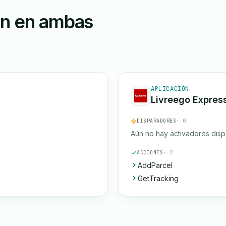
ón en ambas
APLICACIÓN
Livreego Expres
DISPARADORES
· 0
Aún no hay activadores disp
ACCIONES
· 2
AddParcel
GetTracking