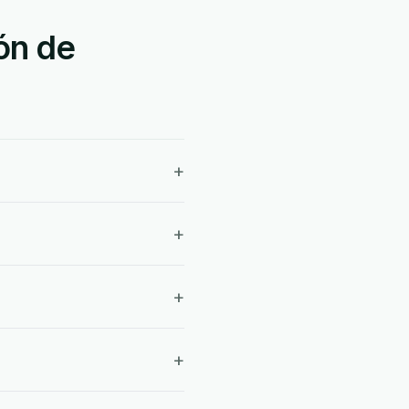
ón de
+
+
+
+