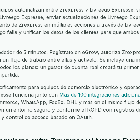
uipos automatizan entre Zrexpress y Livreego Expresse: s
Livreego Expresse, enviar actualizaciones de Livreego Exp
vento de Zrexpress en múltiples acciones a través de Livree
o falla y unificar los datos de los clientes para que ambo
ededor de 5 minutos. Regístrate en eGrow, autoriza Zrexpre
 un flujo de trabajo entre ellas y actívalo. Se incluye una 
todos los planes: un gestor de cuenta real creará tu primer 
partida.
íficamente para equipos de comercio electrónico y operaci
resse funciona junto con
Más de 100 integraciones adiciona
merce, WhatsApp, FedEx, DHL y más en el mismo flujo de
 en un entorno seguro y conforme al RGPD con registros d
lo y control de acceso basado en OAuth.