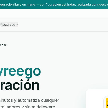
guración llave en mano — configuración estándar, realizada por nuestr
s
Recursos
esse
vreego
ración
inutos y automatiza cualquier
arrolladores y sin middleware