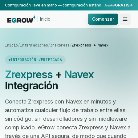
Configuración llave en mano — configuración estándar, realizada por nuestro equipo.
$149
GRATIS
Inicio
Comenzar
Inicio
/
Integraciones
/
Zrexpress
/
Zrexpress + Navex
INTEGRACIÓN VERIFICADA
Zrexpress
+
Navex
Integración
Conecta Zrexpress con Navex en minutos y
automatiza cualquier flujo de trabajo entre ellas:
sin código, sin desarrolladores y sin middleware
complicado. eGrow conecta Zrexpress y Navex a
través de una API segura, de modo que cuando