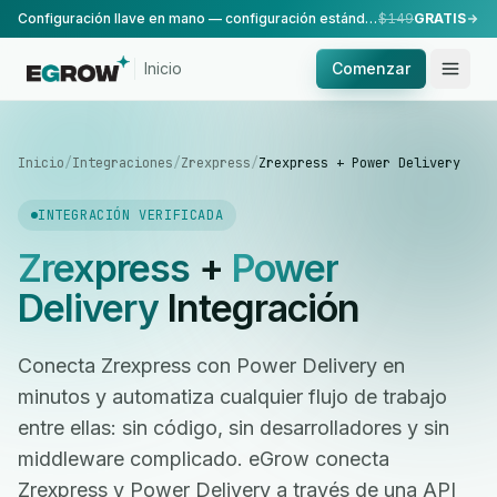
Configuración llave en mano — configuración estándar, realizada por nuestro equipo.
$149
GRATIS
Inicio
Comenzar
Inicio
/
Integraciones
/
Zrexpress
/
Zrexpress + Power Delivery
INTEGRACIÓN VERIFICADA
Zrexpress
+
Power
Delivery
Integración
Conecta Zrexpress con Power Delivery en
minutos y automatiza cualquier flujo de trabajo
entre ellas: sin código, sin desarrolladores y sin
middleware complicado. eGrow conecta
Zrexpress y Power Delivery a través de una API