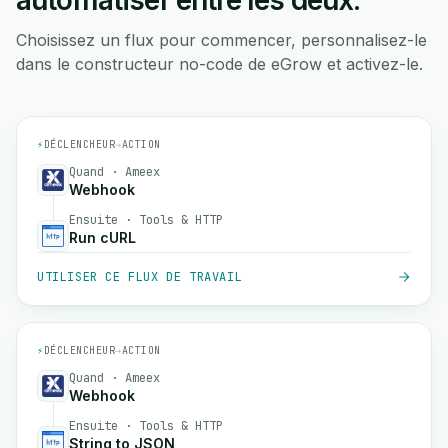
automatiser entre les deux.
Choisissez un flux pour commencer, personnalisez-le
dans le constructeur no-code de eGrow et activez-le.
⚡
DÉCLENCHEUR
→
ACTION
Quand · Ameex
Webhook
Ensuite · Tools & HTTP
Run cURL
UTILISER CE FLUX DE TRAVAIL
⚡
DÉCLENCHEUR
→
ACTION
Quand · Ameex
Webhook
Ensuite · Tools & HTTP
String to JSON