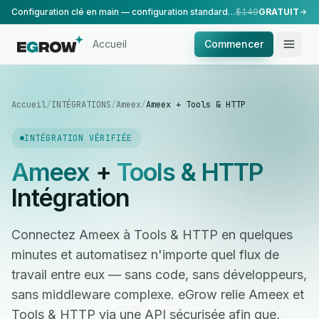
Configuration clé en main — configuration standard, réalisée par notre équipe.
$149
GRATUIT
Accueil
Commencer
Accueil
/
INTÉGRATIONS
/
Ameex
/
Ameex + Tools & HTTP
INTÉGRATION VÉRIFIÉE
Ameex
+
Tools & HTTP
Intégration
Connectez Ameex à Tools & HTTP en quelques
minutes et automatisez n'importe quel flux de
travail entre eux — sans code, sans développeurs,
sans middleware complexe. eGrow relie Ameex et
Tools & HTTP via une API sécurisée afin que,