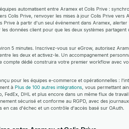
équipes automatisent entre Aramex et Colis Prive : synchr
rs Colis Prive, renvoyer les mises à jour Colis Prive vers
is Prive à partir d'un seul événement dans Aramex, alerter 
r les données client pour que les deux systèmes partagent 
iron 5 minutes. Inscrivez-vous sur eGrow, autorisez Arame
 entre les deux et activez-le. Un accompagnement personnal
e compte dédié construira votre premier workflow avec vo
nçu pour les équipes e-commerce et opérationnelles : l'in
ement à
Plus de 100 autres intégrations
, vous permettant ain
edEx, DHL et plus encore dans un même flux de travail 
nnement sécurisé et conforme au RGPD, avec des journaux
es en cas d'échec et un contrôle d'accès basé sur OAuth.