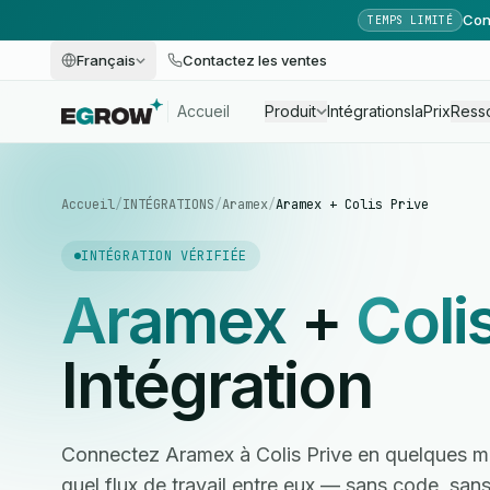
Con
TEMPS LIMITÉ
Français
Contactez les ventes
Accueil
Produit
Intégrations
Ia
Prix
Ress
Accueil
/
INTÉGRATIONS
/
Aramex
/
Aramex + Colis Prive
INTÉGRATION VÉRIFIÉE
Aramex
+
Coli
Intégration
Connectez Aramex à Colis Prive en quelques mi
quel flux de travail entre eux — sans code, sa