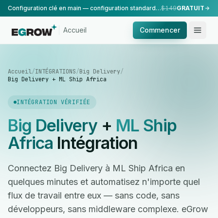
Configuration clé en main — configuration standard, réalisée par notre équipe.
$149
GRATUIT
Accueil
Commencer
Accueil
/
INTÉGRATIONS
/
Big Delivery
/
Big Delivery + ML Ship Africa
INTÉGRATION VÉRIFIÉE
Big Delivery
+
ML Ship
Africa
Intégration
Connectez Big Delivery à ML Ship Africa en
quelques minutes et automatisez n'importe quel
flux de travail entre eux — sans code, sans
développeurs, sans middleware complexe. eGrow