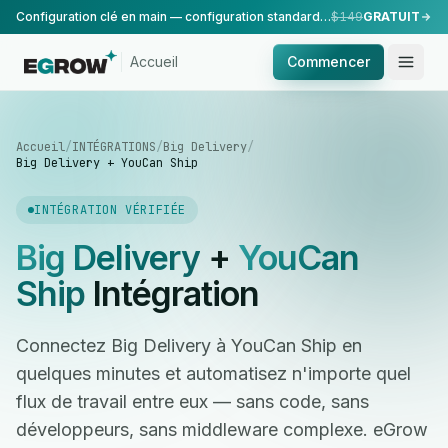
Configuration clé en main — configuration standard, réalisée par notre équipe.
$149
GRATUIT
Accueil
Commencer
Accueil
/
INTÉGRATIONS
/
Big Delivery
/
Big Delivery + YouCan Ship
INTÉGRATION VÉRIFIÉE
Big Delivery
+
YouCan
Ship
Intégration
Connectez Big Delivery à YouCan Ship en
quelques minutes et automatisez n'importe quel
flux de travail entre eux — sans code, sans
développeurs, sans middleware complexe. eGrow