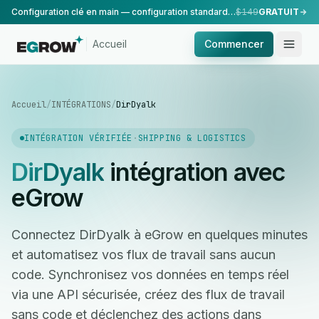
Configuration clé en main — configuration standard, réalisée par notre équipe.
$149
GRATUIT
Accueil
Commencer
Accueil
/
INTÉGRATIONS
/
DirDyalk
INTÉGRATION VÉRIFIÉE
·
SHIPPING & LOGISTICS
DirDyalk
intégration avec
eGrow
Connectez DirDyalk à eGrow en quelques minutes
et automatisez vos flux de travail sans aucun
code. Synchronisez vos données en temps réel
via une API sécurisée, créez des flux de travail
sans code et déclenchez des actions dans