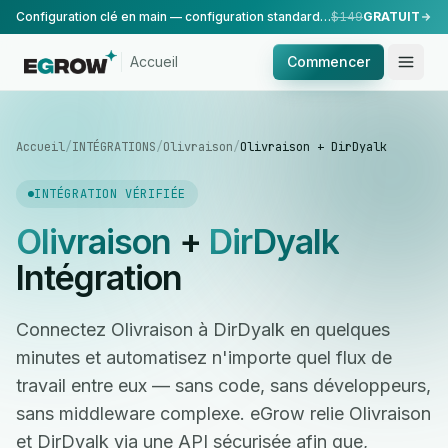
Configuration clé en main — configuration standard, réalisée par notre équipe.
$149
GRATUIT
Accueil
Commencer
Accueil
/
INTÉGRATIONS
/
Olivraison
/
Olivraison + DirDyalk
INTÉGRATION VÉRIFIÉE
Olivraison
+
DirDyalk
Intégration
Connectez Olivraison à DirDyalk en quelques
minutes et automatisez n'importe quel flux de
travail entre eux — sans code, sans développeurs,
sans middleware complexe. eGrow relie Olivraison
et DirDyalk via une API sécurisée afin que,