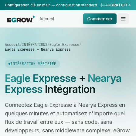
Configuration clé en main — configuration standard, réalisée par notre équipe.
$149
GRATUIT
Accueil
Commencer
Accueil
/
INTÉGRATIONS
/
Eagle Expresse
/
Eagle Expresse + Nearya Express
INTÉGRATION VÉRIFIÉE
Eagle Expresse
+
Nearya
Express
Intégration
Connectez Eagle Expresse à Nearya Express en
quelques minutes et automatisez n'importe quel
flux de travail entre eux — sans code, sans
développeurs, sans middleware complexe. eGrow