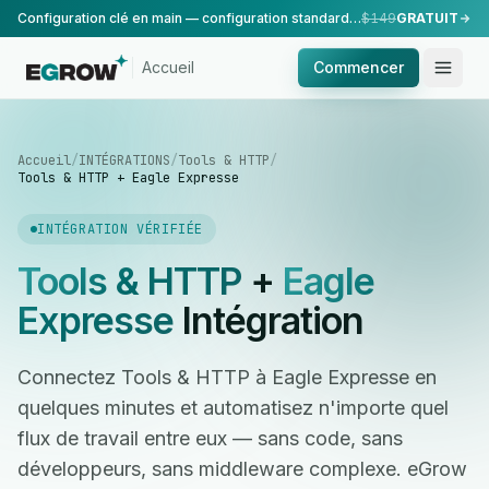
Configuration clé en main — configuration standard, réalisée par notre équipe.
$149
GRATUIT
Accueil
Commencer
Accueil
/
INTÉGRATIONS
/
Tools & HTTP
/
Tools & HTTP + Eagle Expresse
INTÉGRATION VÉRIFIÉE
Tools & HTTP
+
Eagle
Expresse
Intégration
Connectez Tools & HTTP à Eagle Expresse en
quelques minutes et automatisez n'importe quel
flux de travail entre eux — sans code, sans
développeurs, sans middleware complexe. eGrow