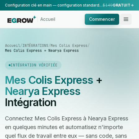
Configuration clé en main — configuration standard, réalisée par notre équipe.
$149
GRATUIT
Accueil
Commencer
Accueil
/
INTÉGRATIONS
/
Mes Colis Express
/
Mes Colis Express + Nearya Express
INTÉGRATION VÉRIFIÉE
Mes Colis Express
+
Nearya Express
Intégration
Connectez Mes Colis Express à Nearya Express
en quelques minutes et automatisez n'importe
quel flux de travail entre eux — sans code, sans