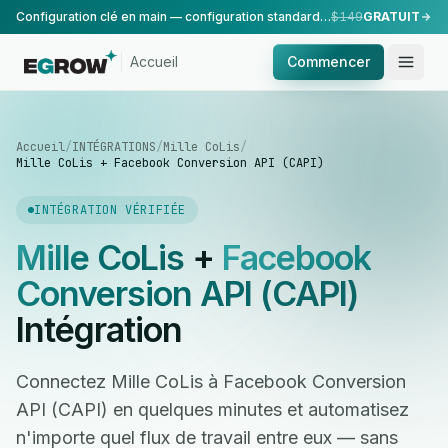
Configuration clé en main — configuration standard, réalisée par notre équipe.
$149
GRATUIT
Accueil
Commencer
Accueil
/
INTÉGRATIONS
/
Mille CoLis
/
Mille CoLis + Facebook Conversion API (CAPI)
INTÉGRATION VÉRIFIÉE
Mille CoLis
+
Facebook
Conversion API (CAPI)
Intégration
Connectez Mille CoLis à Facebook Conversion
API (CAPI) en quelques minutes et automatisez
n'importe quel flux de travail entre eux — sans