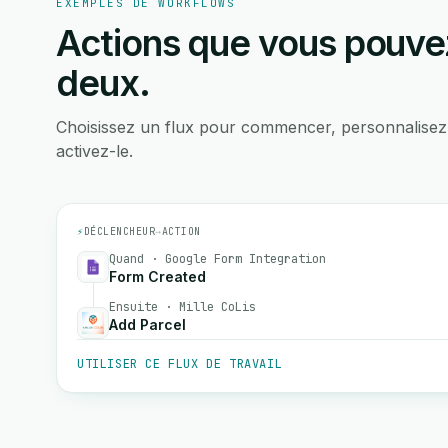
EXEMPLES DE WORKFLOWS
Actions que vous pouvez
deux.
Choisissez un flux pour commencer, personnalisez
activez-le.
⚡
DÉCLENCHEUR
→
ACTION
Quand · Google Form Integration
Form Created
Ensuite · Mille CoLis
Add Parcel
UTILISER CE FLUX DE TRAVAIL