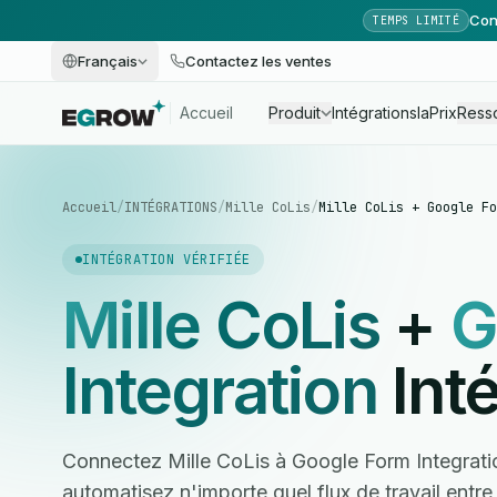
Con
TEMPS LIMITÉ
Français
Contactez les ventes
Accueil
Produit
Intégrations
Ia
Prix
Ress
Accueil
/
INTÉGRATIONS
/
Mille CoLis
/
Mille CoLis + Google Fo
INTÉGRATION VÉRIFIÉE
Mille CoLis
+
G
Integration
Inté
Connectez Mille CoLis à Google Form Integrati
automatisez n'importe quel flux de travail entr