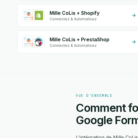
Mille CoLis + Shopify
Connectez & Automatisez
Mille CoLis + PrestaShop
Connectez & Automatisez
VUE D'ENSEMBLE
Comment fonc
Google Form
L'intégration de Mille CoL