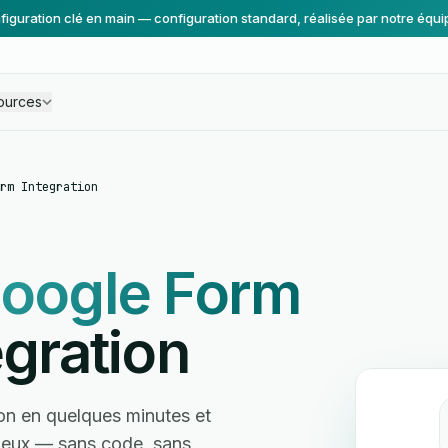
figuration clé en main — configuration standard, réalisée par notre équi
ources
rm Integration
oogle Form
gration
on en quelques minutes et
e eux — sans code, sans