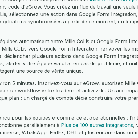
ans code d'eGrow. Vous créez un flux de travail une seule 
Lis, sélectionnez une action dans Google Form Integratio
pplications synchronisées à partir de ce moment, en temps
quipes automatisent entre Mille CoLis et Google Form Integ
Mille CoLis vers Google Form Integration, renvoyer les mi
is, déclencher plusieurs actions dans Google Form Integratio
, alerter votre équipe via chat en cas de problème, et unif
tagent une source de vérité unique.
iron 5 minutes. Inscrivez-vous sur eGrow, autorisez Mille 
glisser un workflow entre les deux et activez-le. Un accom
haque plan : un chargé de compte dédié construira votre pr
çu pour les équipes e-commerce et opérationnelles : l'int
onctionne parallèlement à
Plus de 100 autres intégrations
, 
merce, WhatsApp, FedEx, DHL et plus encore dans un mêm