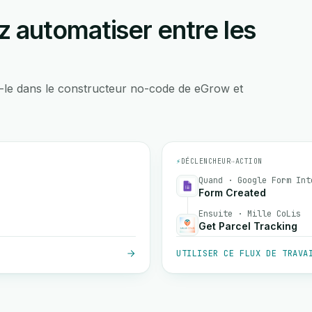
 automatiser entre les
-le dans le constructeur no-code de eGrow et
⚡
DÉCLENCHEUR
→
ACTION
Quand · Google Form Int
Form Created
Ensuite · Mille CoLis
Get Parcel Tracking
UTILISER CE FLUX DE TRAVA