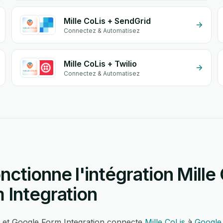
Mille CoLis + SendGrid
Connectez & Automatisez
Mille CoLis + Twilio
Connectez & Automatisez
tionne l'intégration Mille 
 Integration
is et Google Form Integration connecte
Mille CoLis
à
Google 