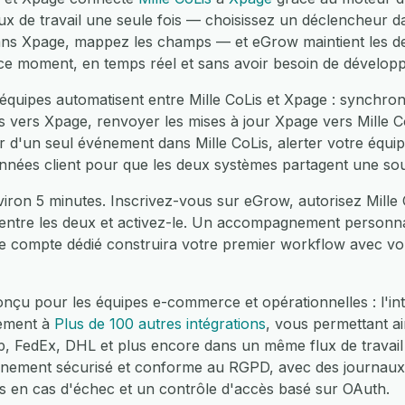
x de travail une seule fois — choisissez un déclencheur da
ans Xpage, mappez les champs — et eGrow maintient les de
 ce moment, en temps réel et sans avoir besoin de dévelop
équipes automatisent entre Mille CoLis et Xpage : synchro
s vers Xpage, renvoyer les mises à jour Xpage vers Mille C
r d'un seul événement dans Mille CoLis, alerter votre équip
onnées client pour que les deux systèmes partagent une sou
iron 5 minutes. Inscrivez-vous sur eGrow, autorisez Mille 
 entre les deux et activez-le. Un accompagnement personnal
e compte dédié construira votre premier workflow avec vo
çu pour les équipes e-commerce et opérationnelles : l'int
lement à
Plus de 100 autres intégrations
, vous permettant a
edEx, DHL et plus encore dans un même flux de travail 
nnement sécurisé et conforme au RGPD, avec des journaux
es en cas d'échec et un contrôle d'accès basé sur OAuth.