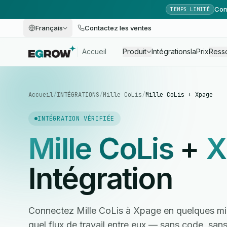
Con
TEMPS LIMITÉ
Français
Contactez les ventes
Accueil
Produit
Intégrations
Ia
Prix
Ress
Accueil
/
INTÉGRATIONS
/
Mille CoLis
/
Mille CoLis + Xpage
INTÉGRATION VÉRIFIÉE
Mille CoLis
+
X
Intégration
Connectez Mille CoLis à Xpage en quelques mi
quel flux de travail entre eux — sans code, sa