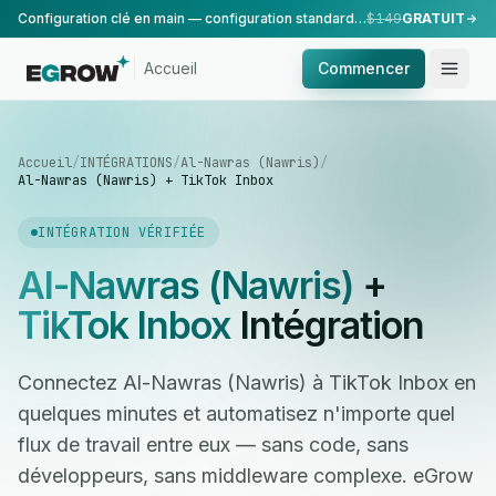
Configuration clé en main — configuration standard, réalisée par notre équipe.
$149
GRATUIT
Accueil
Commencer
Accueil
/
INTÉGRATIONS
/
Al-Nawras (Nawris)
/
Al-Nawras (Nawris) + TikTok Inbox
INTÉGRATION VÉRIFIÉE
Al-Nawras (Nawris)
+
TikTok Inbox
Intégration
Connectez Al-Nawras (Nawris) à TikTok Inbox en
quelques minutes et automatisez n'importe quel
flux de travail entre eux — sans code, sans
développeurs, sans middleware complexe. eGrow