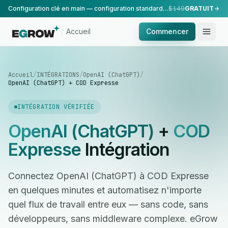
Configuration clé en main — configuration standard, réalisée par notre équipe.
$149
GRATUIT
Accueil
Commencer
Accueil
/
INTÉGRATIONS
/
OpenAI (ChatGPT)
/
OpenAI (ChatGPT) + COD Expresse
INTÉGRATION VÉRIFIÉE
OpenAI (ChatGPT)
+
COD
Expresse
Intégration
Connectez OpenAI (ChatGPT) à COD Expresse
en quelques minutes et automatisez n'importe
quel flux de travail entre eux — sans code, sans
développeurs, sans middleware complexe. eGrow