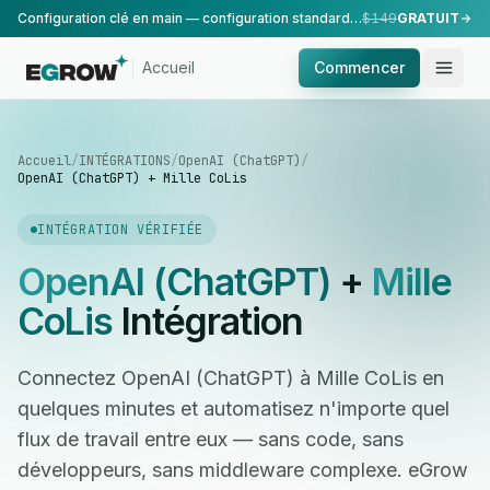
Configuration clé en main — configuration standard, réalisée par notre équipe.
$149
GRATUIT
Accueil
Commencer
Accueil
/
INTÉGRATIONS
/
OpenAI (ChatGPT)
/
OpenAI (ChatGPT) + Mille CoLis
INTÉGRATION VÉRIFIÉE
OpenAI (ChatGPT)
+
Mille
CoLis
Intégration
Connectez OpenAI (ChatGPT) à Mille CoLis en
quelques minutes et automatisez n'importe quel
flux de travail entre eux — sans code, sans
développeurs, sans middleware complexe. eGrow