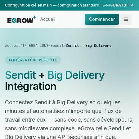
Configuration clé en main — configuration standard, réalisée par notre équipe.
$149
GRATUIT
Accueil
Commencer
Accueil
/
INTÉGRATIONS
/
Sendit
/
Sendit + Big Delivery
INTÉGRATION VÉRIFIÉE
Sendit
+
Big Delivery
Intégration
Connectez Sendit à Big Delivery en quelques
minutes et automatisez n'importe quel flux de
travail entre eux — sans code, sans développeurs,
sans middleware complexe. eGrow relie Sendit et
Big Delivery via une API sécurisée afin que,