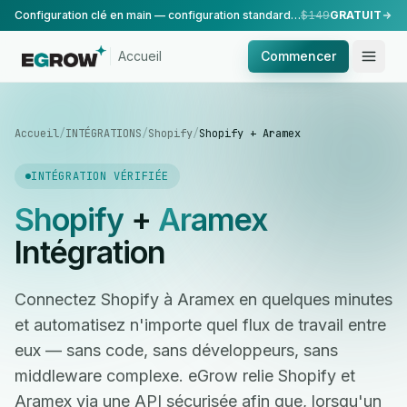
Configuration clé en main — configuration standard, réalisée par notre équipe.
$149
GRATUIT
Accueil
Commencer
Accueil
/
INTÉGRATIONS
/
Shopify
/
Shopify + Aramex
INTÉGRATION VÉRIFIÉE
Shopify
+
Aramex
Intégration
Connectez Shopify à Aramex en quelques minutes
et automatisez n'importe quel flux de travail entre
eux — sans code, sans développeurs, sans
middleware complexe. eGrow relie Shopify et
Aramex via une API sécurisée afin que, lorsqu'un