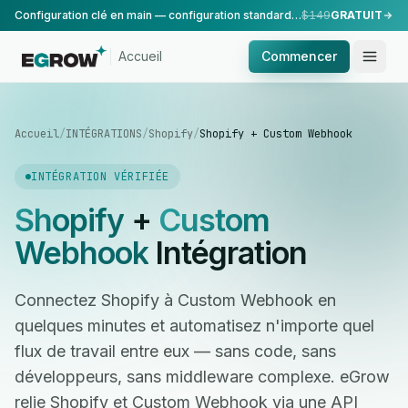
Configuration clé en main — configuration standard, réalisée par notre équipe.
$149
GRATUIT
Accueil
Commencer
Accueil
/
INTÉGRATIONS
/
Shopify
/
Shopify + Custom Webhook
INTÉGRATION VÉRIFIÉE
Shopify
+
Custom
Webhook
Intégration
Connectez Shopify à Custom Webhook en
quelques minutes et automatisez n'importe quel
flux de travail entre eux — sans code, sans
développeurs, sans middleware complexe. eGrow
relie Shopify et Custom Webhook via une API