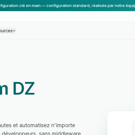
figuration clé en main — configuration standard, réalisée par notre équi
ources
m DZ
tes et automatisez n'importe
ns développeurs, sans middleware