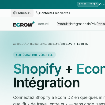
Con
TEMPS LIMITÉ
Français
Contactez les ventes
Accueil
Produit
Intégrations
Ia
Prix
Ress
Accueil
/
INTÉGRATIONS
/
Shopify
/
Shopify + Ecom DZ
INTÉGRATION VÉRIFIÉE
Shopify
+
Eco
Intégration
Connectez Shopify à Ecom DZ en quelques minu
quel flux de travail entre eux — sans code, sa