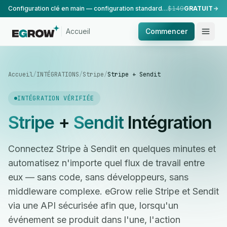
Configuration clé en main — configuration standard, réalisée par notre équipe.
$149
GRATUIT
Accueil
Commencer
Accueil
/
INTÉGRATIONS
/
Stripe
/
Stripe + Sendit
INTÉGRATION VÉRIFIÉE
Stripe
+
Sendit
Intégration
Connectez Stripe à Sendit en quelques minutes et
automatisez n'importe quel flux de travail entre
eux — sans code, sans développeurs, sans
middleware complexe. eGrow relie Stripe et Sendit
via une API sécurisée afin que, lorsqu'un
événement se produit dans l'une, l'action