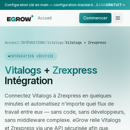
Configuration clé en main — configuration standard, réalisée par notre équipe.
$149
GRATUIT
Accueil
Commencer
Accueil
/
INTÉGRATIONS
/
Vitalogs
/
Vitalogs + Zrexpress
INTÉGRATION VÉRIFIÉE
Vitalogs
+
Zrexpress
Intégration
Connectez Vitalogs à Zrexpress en quelques
minutes et automatisez n'importe quel flux de
travail entre eux — sans code, sans développeurs,
sans middleware complexe. eGrow relie Vitalogs
et Zrexpress via une API sécurisée afin que,