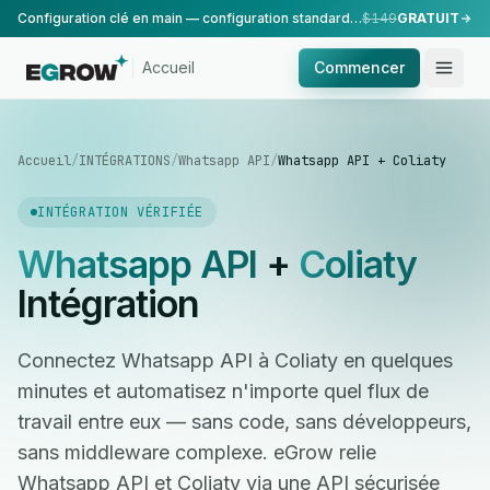
Configuration clé en main — configuration standard, réalisée par notre équipe.
$149
GRATUIT
Accueil
Commencer
Accueil
/
INTÉGRATIONS
/
Whatsapp API
/
Whatsapp API + Coliaty
INTÉGRATION VÉRIFIÉE
Whatsapp API
+
Coliaty
Intégration
Connectez Whatsapp API à Coliaty en quelques
minutes et automatisez n'importe quel flux de
travail entre eux — sans code, sans développeurs,
sans middleware complexe. eGrow relie
Whatsapp API et Coliaty via une API sécurisée