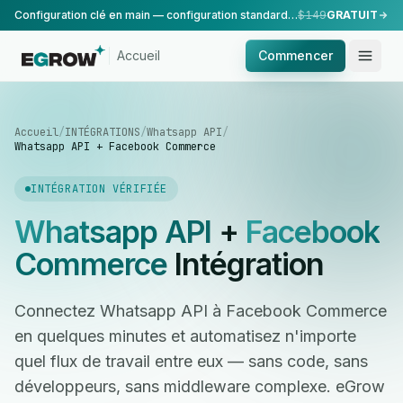
Configuration clé en main — configuration standard, réalisée par notre équipe.
$149
GRATUIT
Accueil
Commencer
Accueil
/
INTÉGRATIONS
/
Whatsapp API
/
Whatsapp API + Facebook Commerce
INTÉGRATION VÉRIFIÉE
Whatsapp API
+
Facebook
Commerce
Intégration
Connectez Whatsapp API à Facebook Commerce
en quelques minutes et automatisez n'importe
quel flux de travail entre eux — sans code, sans
développeurs, sans middleware complexe. eGrow