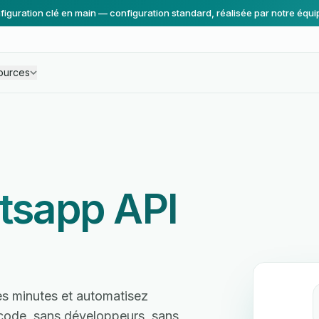
figuration clé en main — configuration standard, réalisée par notre équi
ources
tsapp API
s minutes et automatisez
s code, sans développeurs, sans