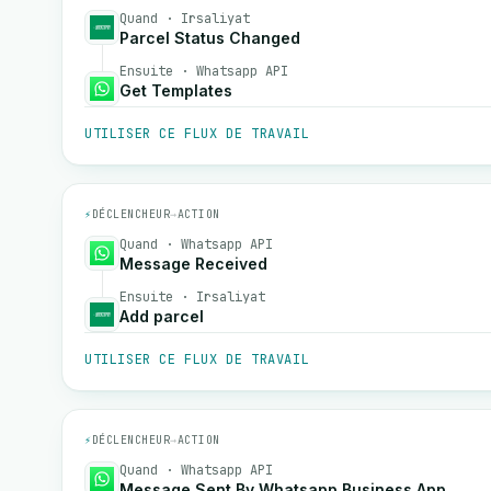
Quand · Irsaliyat
Parcel Status Changed
Ensuite · Whatsapp API
Get Templates
UTILISER CE FLUX DE TRAVAIL
⚡
DÉCLENCHEUR
→
ACTION
Quand · Whatsapp API
Message Received
Ensuite · Irsaliyat
Add parcel
UTILISER CE FLUX DE TRAVAIL
⚡
DÉCLENCHEUR
→
ACTION
Quand · Whatsapp API
Message Sent By Whatsapp Business App