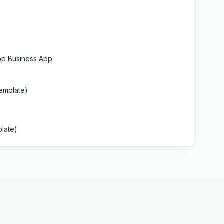
p Business App
emplate)
late)