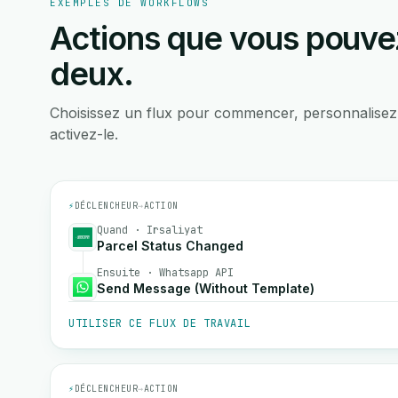
EXEMPLES DE WORKFLOWS
Actions que vous pouvez
deux.
Choisissez un flux pour commencer, personnalisez
activez-le.
⚡
DÉCLENCHEUR
→
ACTION
Quand · Irsaliyat
Parcel Status Changed
Ensuite · Whatsapp API
Send Message (Without Template)
UTILISER CE FLUX DE TRAVAIL
⚡
DÉCLENCHEUR
→
ACTION