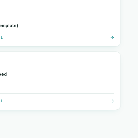
d
emplate)
IL
ved
IL