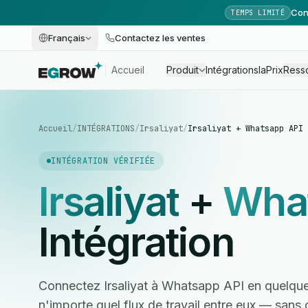
Con
TEMPS LIMITÉ
Français
Contactez les ventes
Accueil
Produit
Intégrations
Ia
Prix
Ress
Accueil
/
INTÉGRATIONS
/
Irsaliyat
/
Irsaliyat + Whatsapp API
INTÉGRATION VÉRIFIÉE
Irsaliyat
+
Wha
Intégration
Connectez Irsaliyat à Whatsapp API en quelque
n'importe quel flux de travail entre eux — san