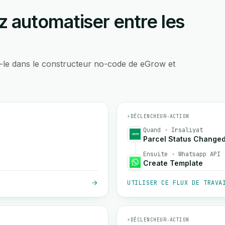
 automatiser entre les
-le dans le constructeur no-code de eGrow et
⚡
DÉCLENCHEUR
→
ACTION
Quand · Irsaliyat
Parcel Status Change
Ensuite · Whatsapp API
Create Template
UTILISER CE FLUX DE TRAVA
⚡
DÉCLENCHEUR
→
ACTION