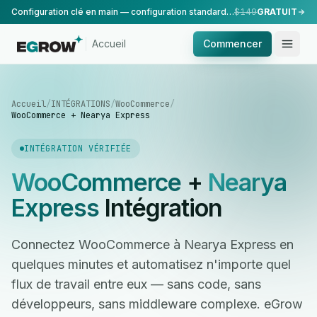
Configuration clé en main — configuration standard, réalisée par notre équipe.
$149
GRATUIT
Accueil
Commencer
Accueil
/
INTÉGRATIONS
/
WooCommerce
/
WooCommerce + Nearya Express
INTÉGRATION VÉRIFIÉE
WooCommerce
+
Nearya
Express
Intégration
Connectez WooCommerce à Nearya Express en
quelques minutes et automatisez n'importe quel
flux de travail entre eux — sans code, sans
développeurs, sans middleware complexe. eGrow