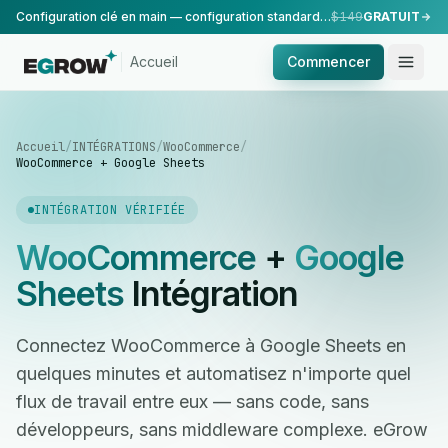
Configuration clé en main — configuration standard, réalisée par notre équipe.
$149
GRATUIT
Accueil
Commencer
Accueil
/
INTÉGRATIONS
/
WooCommerce
/
WooCommerce + Google Sheets
INTÉGRATION VÉRIFIÉE
WooCommerce
+
Google
Sheets
Intégration
Connectez WooCommerce à Google Sheets en
quelques minutes et automatisez n'importe quel
flux de travail entre eux — sans code, sans
développeurs, sans middleware complexe. eGrow