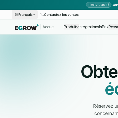
Con
TEMPS LIMITÉ
Français
Contactez les ventes
Accueil
Produit
Intégrations
Ia
Prix
Ress
Obte
é
Réservez un
concernant