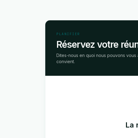
PLANIFIER
Réservez votre réu
Dites-nous en quoi nous pouvons vous a
convient.
La 