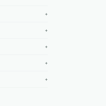
+
+
+
+
+