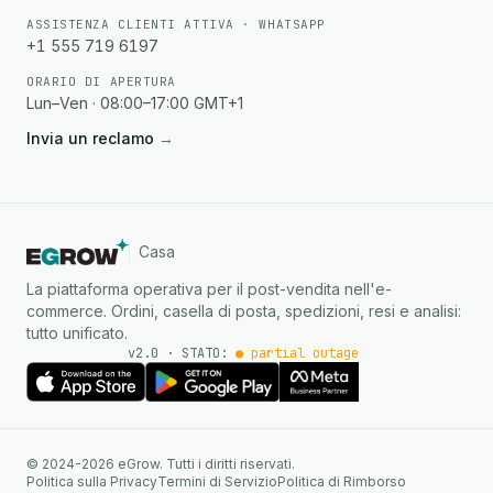
ASSISTENZA CLIENTI ATTIVA · WHATSAPP
+1 555 719 6197
ORARIO DI APERTURA
Lun–Ven · 08:00–17:00 GMT+1
Invia un reclamo
→
Casa
La piattaforma operativa per il post-vendita nell'e-
commerce. Ordini, casella di posta, spedizioni, resi e analisi:
tutto unificato.
v2.0 · STATO:
● partial outage
Agente IA
Risposte istantanee su
© 2024-2026 eGrow. Tutti i diritti riservati.
WhatsApp
Politica sulla Privacy
Termini di Servizio
Politica di Rimborso