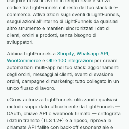
eseguire flussi di lavoro in tempo reale e senza
codice tra LightFunnels e il resto del tuo stack di e-
commerce. Attiva azioni sugli eventi di LightFunnels,
esegui azioni all'interno di LightFunnels da qualsiasi
altro strumento e mantieni sincronizzati i dati di
clienti, ordini e prodotti, senza bisogno di
sviluppatori.
Abbina LightFunnels a
Shopify
,
Whatsapp API
,
WooCommerce
e
Oltre 100 integrazioni
per creare
automazioni multi-app nel tuo stack: aggiornamenti
degli ordini, messaggi ai clienti, eventi di evasione
ordini, campagne di marketing: tutto collegato in un
unico flusso di lavoro.
eGrow autorizza LightFunnels utilizzando qualsiasi
metodo supportato ufficialmente da LightFunnels —
OAuth, chiave API o webhook firmato — crittografa
i dati in transito (TLS 1.2+) e a riposo, riprova le
chiamate API fallite con back-off esponenziale e