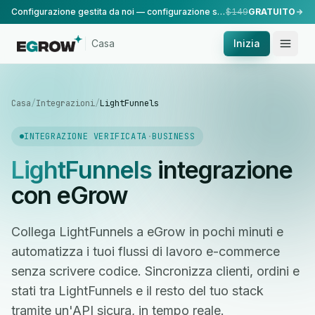
Configurazione gestita da noi — configurazione standard, eseguita dal nostro team.
$149
GRATUITO
Casa
Inizia
Casa
/
Integrazioni
/
LightFunnels
INTEGRAZIONE VERIFICATA
·
BUSINESS
LightFunnels
integrazione
con eGrow
Collega LightFunnels a eGrow in pochi minuti e
automatizza i tuoi flussi di lavoro e-commerce
senza scrivere codice. Sincronizza clienti, ordini e
stati tra LightFunnels e il resto del tuo stack
tramite un'API sicura, in tempo reale.