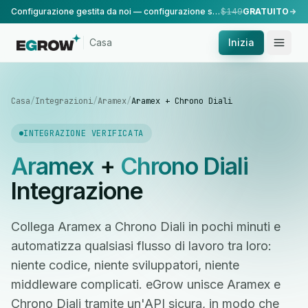
Configurazione gestita da noi — configurazione standard, eseguita dal nostro team.
$149
GRATUITO
Casa
Inizia
Casa
/
Integrazioni
/
Aramex
/
Aramex + Chrono Diali
INTEGRAZIONE VERIFICATA
Aramex
+
Chrono Diali
Integrazione
Collega Aramex a Chrono Diali in pochi minuti e
automatizza qualsiasi flusso di lavoro tra loro:
niente codice, niente sviluppatori, niente
middleware complicati. eGrow unisce Aramex e
Chrono Diali tramite un'API sicura, in modo che