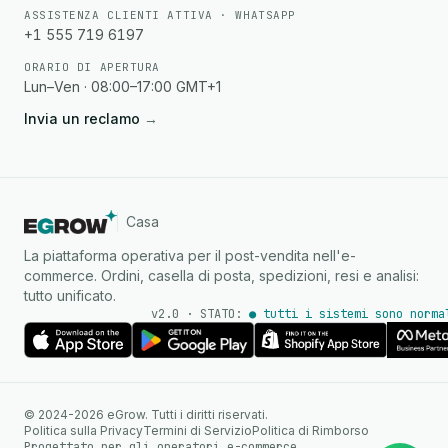
ASSISTENZA CLIENTI ATTIVA · WHATSAPP
+1 555 719 6197
ORARIO DI APERTURA
Lun–Ven · 08:00–17:00 GMT+1
Invia un reclamo
→
Casa
La piattaforma operativa per il post-vendita nell'e-
commerce. Ordini, casella di posta, spedizioni, resi e analisi:
tutto unificato.
v2.0 · STATO:
● tutti i sistemi sono norma
Agente IA
Risposte istantanee su
© 2024-2026 eGrow. Tutti i diritti riservati.
WhatsApp
Politica sulla Privacy
Termini di Servizio
Politica di Rimborso
Progettato per gli operatori e-commerce.