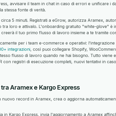
ss, avvisare il team in chat in caso di errori e unificare i da
a stessa fonte di verità.
 circa 5 minuti. Registrati a eGrow, autorizza Aramex, aut
o tra loro e attivalo. L'onboarding gratuito "white-glove" è 
reerà il tuo primo flusso di lavoro insieme a te tramite co
icamente per i team e-commerce e operativi: l'integrazio
00+ integrazioni
, così puoi collegare Shopify, WooCommer
tesso flusso di lavoro quando ne hai bisogno. Tutto viene 
on registri di esecuzione completi, nuovi tentativi in caso 
 tra Aramex e Kargo Express
 nuovo record in Aramex, crea o aggiorna automaticamente
in Kargo Express, invia l'aggiornamento a Aramex affinché