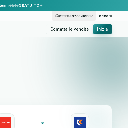
 team.
$149
GRATUITO
Assistenza Clienti
Accedi
Contatta le vendite
Inizia