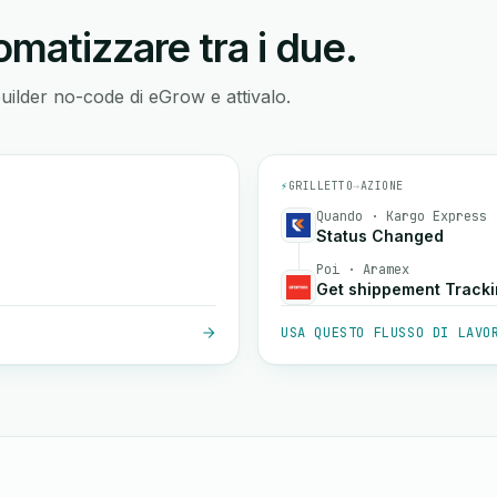
matizzare tra i due.
builder no-code di eGrow e attivalo.
⚡
GRILLETTO
→
AZIONE
Quando · Kargo Express
Status Changed
Poi · Aramex
Get shippement Track
USA QUESTO FLUSSO DI LAVO