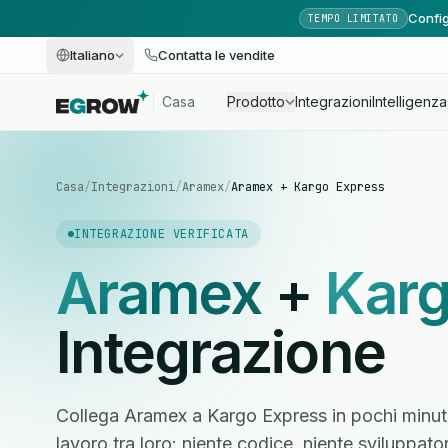
Config
TEMPO LIMITATO
Italiano
Contatta le vendite
Casa
Prodotto
Integrazioni
Intelligenza 
Casa
/
Integrazioni
/
Aramex
/
Aramex + Kargo Express
INTEGRAZIONE VERIFICATA
Aramex
+
Karg
Integrazione
Collega Aramex a Kargo Express in pochi minuti
lavoro tra loro: niente codice, niente sviluppato