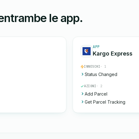
 entrambe le app.
APP
Kargo Express
INNESCHI
· 1
Status Changed
AZIONI
· 2
Add Parcel
Get Parcel Tracking