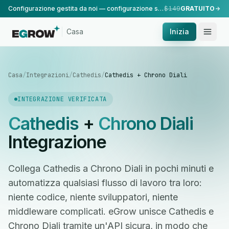
Configurazione gestita da noi — configurazione standard, eseguita dal nostro team.
$149
GRATUITO
Casa
Inizia
Casa
/
Integrazioni
/
Cathedis
/
Cathedis + Chrono Diali
INTEGRAZIONE VERIFICATA
Cathedis
+
Chrono Diali
Integrazione
Collega Cathedis a Chrono Diali in pochi minuti e
automatizza qualsiasi flusso di lavoro tra loro:
niente codice, niente sviluppatori, niente
middleware complicati. eGrow unisce Cathedis e
Chrono Diali tramite un'API sicura, in modo che