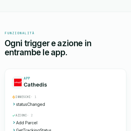
FUNZIONALITÀ
Ogni trigger e azione in
entrambe le app.
APP
Cathedis
INNESCHI
· 1
statusChanged
AZIONI
· 2
Add Parcel
GetTrackingStatus