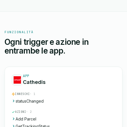
FUNZIONALITÀ
Ogni trigger e azione in
entrambe le app.
APP
Cathedis
INNESCHI
· 1
statusChanged
AZIONI
· 2
Add Parcel
GetTrackingStatus