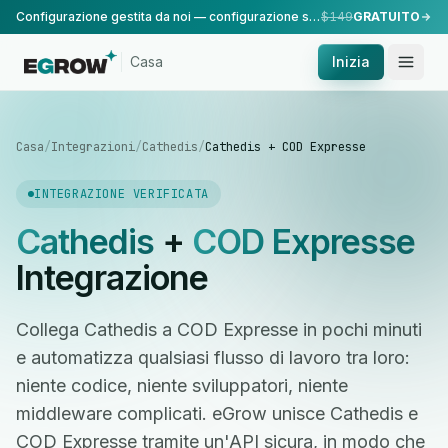
Configurazione gestita da noi — configurazione standard, eseguita dal nostro team.
$149
GRATUITO
Casa
Inizia
Casa
/
Integrazioni
/
Cathedis
/
Cathedis + COD Expresse
INTEGRAZIONE VERIFICATA
Cathedis
+
COD Expresse
Integrazione
Collega Cathedis a COD Expresse in pochi minuti
e automatizza qualsiasi flusso di lavoro tra loro:
niente codice, niente sviluppatori, niente
middleware complicati. eGrow unisce Cathedis e
COD Expresse tramite un'API sicura, in modo che