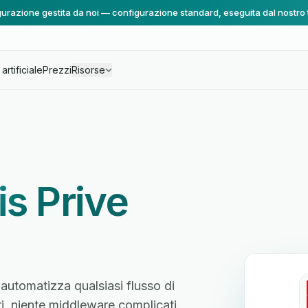
urazione gestita da noi — configurazione standard, eseguita dal nostro
artificiale
Prezzi
Risorse
is Prive
 automatizza qualsiasi flusso di
ri, niente middleware complicati.