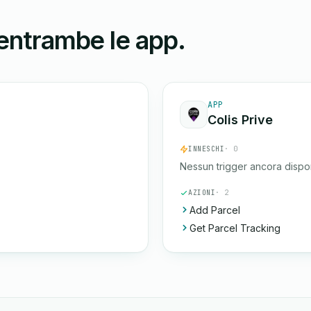
 entrambe le app.
APP
Colis Prive
INNESCHI
· 0
Nessun trigger ancora dispon
AZIONI
· 2
Add Parcel
Get Parcel Tracking