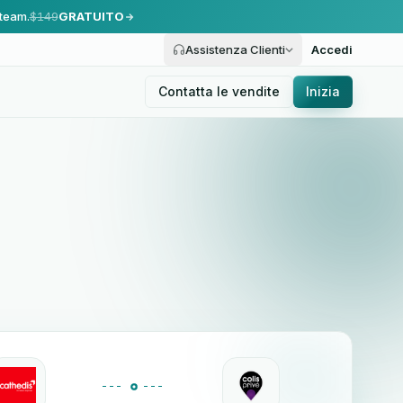
 team.
$149
GRATUITO
Assistenza Clienti
Accedi
Contatta le vendite
Inizia