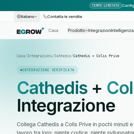
Config
TEMPO LIMITATO
Italiano
Contatta le vendite
Casa
Prodotto
Integrazioni
Intelligenza 
Casa
/
Integrazioni
/
Cathedis
/
Cathedis + Colis Prive
INTEGRAZIONE VERIFICATA
Cathedis
+
Col
Integrazione
Collega Cathedis a Colis Prive in pochi minuti e
lavoro tra loro: niente codice, niente sviluppato