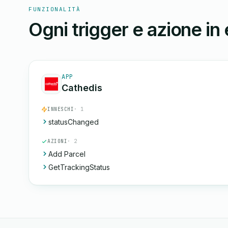
FUNZIONALITÀ
Ogni trigger e azione in
APP
Cathedis
INNESCHI
· 1
statusChanged
AZIONI
· 2
Add Parcel
GetTrackingStatus