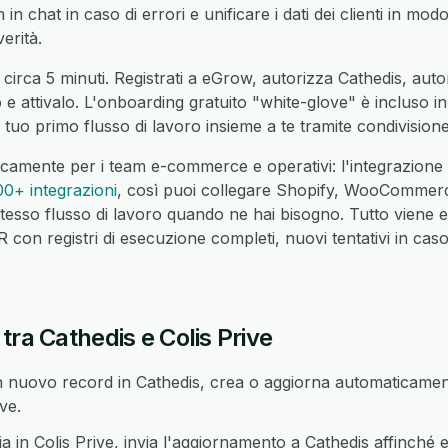
m in chat in caso di errori e unificare i dati dei clienti in mo
erità.
circa 5 minuti. Registrati a eGrow, autorizza Cathedis, autor
o e attivalo. L'onboarding gratuito "white-glove" è incluso 
 tuo primo flusso di lavoro insieme a te tramite condivisio
camente per i team e-commerce e operativi: l'integrazione 
00+ integrazioni
, così puoi collegare Shopify, WooCommer
tesso flusso di lavoro quando ne hai bisogno. Tutto viene 
on registri di esecuzione completi, nuovi tentativi in caso 
tra Cathedis e Colis Prive
nuovo record in Cathedis, crea o aggiorna automaticament
ve.
n Colis Prive, invia l'aggiornamento a Cathedis affinché en