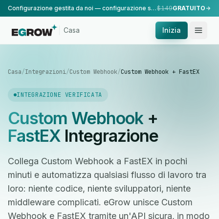
Configurazione gestita da noi — configurazione standard, eseguita dal nostro team.
$149
GRATUITO
Casa
Inizia
Casa
/
Integrazioni
/
Custom Webhook
/
Custom Webhook + FastEX
INTEGRAZIONE VERIFICATA
Custom Webhook
+
FastEX
Integrazione
Collega Custom Webhook a FastEX in pochi
minuti e automatizza qualsiasi flusso di lavoro tra
loro: niente codice, niente sviluppatori, niente
middleware complicati. eGrow unisce Custom
Webhook e FastEX tramite un'API sicura, in modo