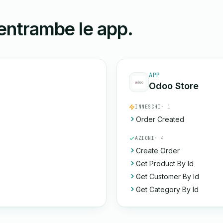
 entrambe le app.
APP
Odoo Store
INNESCHI
· 1
Order Created
AZIONI
· 4
Create Order
Get Product By Id
Get Customer By Id
Get Category By Id