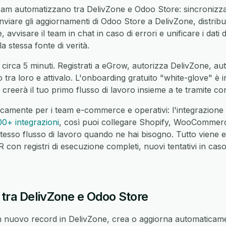
eam automatizzano tra DelivZone e Odoo Store: sincronizzar
nviare gli aggiornamenti di Odoo Store a DelivZone, distrib
 avvisare il team in chat in caso di errori e unificare i dati 
a stessa fonte di verità.
 circa 5 minuti. Registrati a eGrow, autorizza DelivZone, a
o tra loro e attivalo. L'onboarding gratuito "white-glove" è 
reerà il tuo primo flusso di lavoro insieme a te tramite co
icamente per i team e-commerce e operativi: l'integrazion
00+ integrazioni
, così puoi collegare Shopify, WooCommer
tesso flusso di lavoro quando ne hai bisogno. Tutto viene 
on registri di esecuzione completi, nuovi tentativi in caso 
 tra DelivZone e Odoo Store
nuovo record in DelivZone, crea o aggiorna automaticame