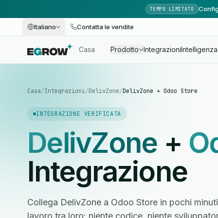
Config
TEMPO LIMITATO
Italiano
Contatta le vendite
Casa
Prodotto
Integrazioni
Intelligenza 
Casa
/
Integrazioni
/
DelivZone
/
DelivZone + Odoo Store
INTEGRAZIONE VERIFICATA
DelivZone
+
Od
Integrazione
Collega DelivZone a Odoo Store in pochi minuti 
lavoro tra loro: niente codice, niente sviluppato