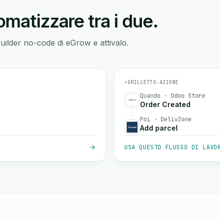
matizzare tra i due.
builder no-code di eGrow e attivalo.
⚡
GRILLETTO
→
AZIONE
Quando · Odoo Store
Order Created
Poi · DelivZone
Add parcel
USA QUESTO FLUSSO DI LAVO