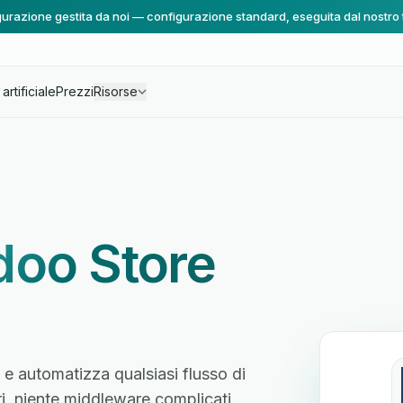
urazione gestita da noi — configurazione standard, eseguita dal nostro
artificiale
Prezzi
Risorse
oo Store
e automatizza qualsiasi flusso di
ri, niente middleware complicati.