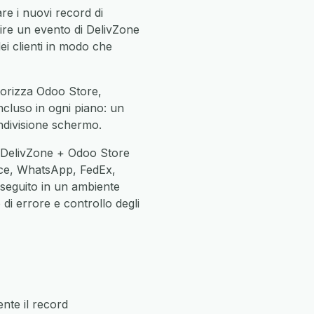
e i nuovi record di
uire un evento di DelivZone
dei clienti in modo che
utorizza Odoo Store,
incluso in ogni piano: un
ndivisione schermo.
e DelivZone + Odoo Store
ce, WhatsApp, FedEx,
eseguito in un ambiente
di errore e controllo degli
nte il record