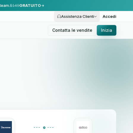
 team.
$149
GRATUITO
Assistenza Clienti
Accedi
Contatta le vendite
Inizia